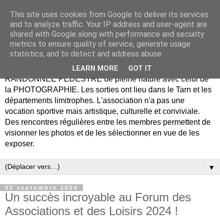
This site uses cookies from Google to deliver its services
Association Rando Photo
and to analyze traffic. Your IP address and user-agent are
shared with Google along with performance and security
Tarn
metrics to ensure quality of service, generate usage
statistics, and to detect and address abuse.
Notre association propose de combiner le plaisir de la
LEARN MORE
GOT IT
RANDONNÉE PÉDESTRE de pleine nature avec celui de
la PHOTOGRAPHIE. Les sorties ont lieu dans le Tarn et les
départements limitrophes. L'association n'a pas une
vocation sportive mais artistique, culturelle et conviviale.
Des rencontres régulières entre les membres permettent de
visionner les photos et de les sélectionner en vue de les
exposer.
▼
03 septembre 2024
Un succès incroyable au Forum des
Associations et des Loisirs 2024 !