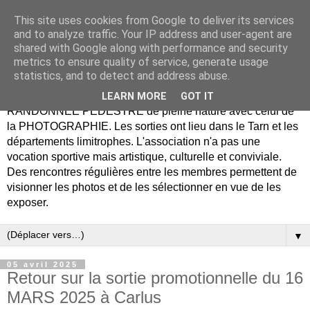
This site uses cookies from Google to deliver its services
Association Rando Photo
and to analyze traffic. Your IP address and user-agent are
shared with Google along with performance and security
Tarn
metrics to ensure quality of service, generate usage
statistics, and to detect and address abuse.
Notre association propose de combiner le plaisir de la
LEARN MORE
GOT IT
RANDONNÉE PÉDESTRE de pleine nature avec celui de
la PHOTOGRAPHIE. Les sorties ont lieu dans le Tarn et les
départements limitrophes. L'association n'a pas une
vocation sportive mais artistique, culturelle et conviviale.
Des rencontres régulières entre les membres permettent de
visionner les photos et de les sélectionner en vue de les
exposer.
▼
05 avril 2025
Retour sur la sortie promotionnelle du 16
MARS 2025 à Carlus