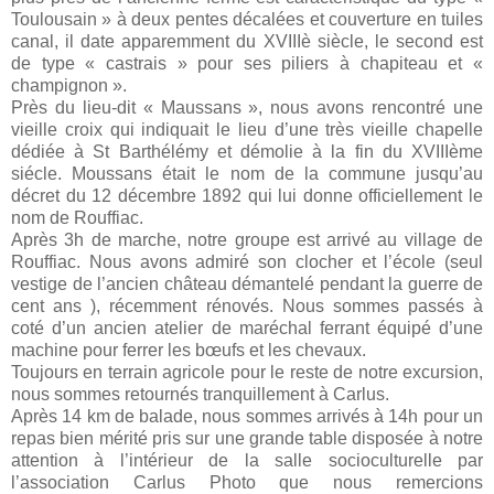
Toulousain » à deux pentes décalées et couverture en tuiles
canal, il date apparemment du XVIIIè siècle, le second est
de type « castrais » pour ses piliers à chapiteau et «
champignon ».
Près du lieu-dit « Maussans », nous avons rencontré une
vieille croix qui indiquait le lieu d’une très vieille chapelle
dédiée à St Barthélémy et démolie à la fin du XVIIIème
siécle. Moussans était le nom de la commune jusqu’au
décret du 12 décembre 1892 qui lui donne officiellement le
nom de Rouffiac.
Après 3h de marche, notre groupe est arrivé au village de
Rouffiac. Nous avons admiré son clocher et l’école (seul
vestige de l’ancien château démantelé pendant la guerre de
cent ans ), récemment rénovés. Nous sommes passés à
coté d’un ancien atelier de maréchal ferrant équipé d’une
machine pour ferrer les bœufs et les chevaux.
Toujours en terrain agricole pour le reste de notre excursion,
nous sommes retournés tranquillement à Carlus.
Après 14 km de balade, nous sommes arrivés à 14h pour un
repas bien mérité pris sur une grande table disposée à notre
attention à l’intérieur de la salle socioculturelle par
l’association Carlus Photo que nous remercions