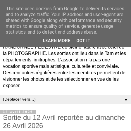
This site uses cookies from Google to deliver its services
Association Rando Photo
and to analyze traffic. Your IP address and user-agent are
shared with Google along with performance and security
Tarn
metrics to ensure quality of service, generate usage
statistics, and to detect and address abuse.
Notre association propose de combiner le plaisir de la
LEARN MORE
GOT IT
RANDONNÉE PÉDESTRE de pleine nature avec celui de
la PHOTOGRAPHIE. Les sorties ont lieu dans le Tarn et les
départements limitrophes. L'association n'a pas une
vocation sportive mais artistique, culturelle et conviviale.
Des rencontres régulières entre les membres permettent de
visionner les photos et de les sélectionner en vue de les
exposer.
▼
14 avril 2026
Sortie du 12 Avril reportée au dimanche
26 Avril 2026