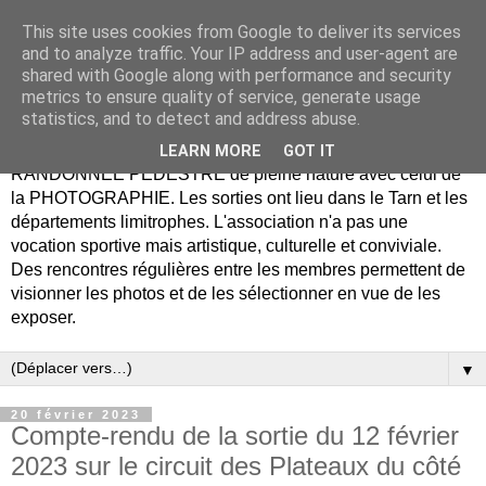
This site uses cookies from Google to deliver its services
Association Rando Photo
and to analyze traffic. Your IP address and user-agent are
shared with Google along with performance and security
Tarn
metrics to ensure quality of service, generate usage
statistics, and to detect and address abuse.
Notre association propose de combiner le plaisir de la
LEARN MORE
GOT IT
RANDONNÉE PÉDESTRE de pleine nature avec celui de
la PHOTOGRAPHIE. Les sorties ont lieu dans le Tarn et les
départements limitrophes. L'association n'a pas une
vocation sportive mais artistique, culturelle et conviviale.
Des rencontres régulières entre les membres permettent de
visionner les photos et de les sélectionner en vue de les
exposer.
▼
20 février 2023
Compte-rendu de la sortie du 12 février
2023 sur le circuit des Plateaux du côté