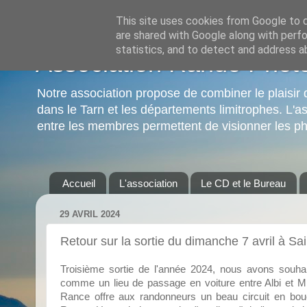
This site uses cookies from Google to de
are shared with Google along with perfo
statistics, and to detect and address a
Association Rando Phot
Notre association propose de combiner le plai
dans le Tarn et les départements limitrophes. L'as
entre les membres permettent de visionner les ph
Accueil
L'association
Le CD et le Bureau
29 AVRIL 2024
Retour sur la sortie du dimanche 7 avril à Sai
Troisième sortie de l'année 2024, nous avons souhaité
comme un lieu de passage en voiture entre Albi et Mill
Rance offre aux randonneurs un beau circuit en boucl