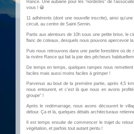
Rance. Une aubaine pour les "nordistes" de l'associatio
vous ! 😀
11 adhérents (dont une nouvelle inscrite), ainsi qu'un
circuit, au centre de Saint-Sernin.
Partis aux alentours de 10h sous une petite brise, le
flanc de coteaux, desquels nous pouvons apercevoir la ro
Puis nous retrouvons dans une partie forestière où de n
la rivière Rance qui fait la joie des pêcheurs habituellem
De temps en temps, quelques rampes nous remettent da
faciles mais aussi moins faciles à grimper !
Parvenus au bout de la première partie, après 4,5 k
nous entourent, et c'est là que nous en avons profité
groupe" !
Après le redémarrage, nous avons découvert le villag
détour. Ça et là, quelques détails architecturaux retiennen
Il est temps ensuite de commencer le trajet du retour 
végétation, et parfois tout autant pentu !