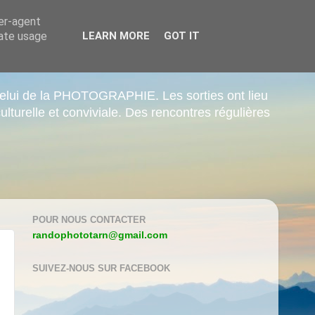
ser-agent
rate usage
LEARN MORE
GOT IT
elui de la PHOTOGRAPHIE. Les sorties ont lieu
ulturelle et conviviale. Des rencontres régulières
POUR NOUS CONTACTER
randophototarn@gmail.com
SUIVEZ-NOUS SUR FACEBOOK