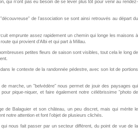
n, qui n'ont pas eu besoin de se lever plus tôt pour venir au rendez-
e "découvreuse" de l'association se sont ainsi retrouvés au départ du
 circuit emprunte assez rapidement un chemin qui longe les maisons à
ute qui provient d'Albi et qui part à Millau.
ombreuses petites fleurs de saison sont visibles, tout cela le long de
ent.
ns le contexte de la randonnée pédestre, avec son lot de portions
m de marche, un "belvédère" nous permet de jouir des paysages qui
 pour pique-niquer, et faire également notre célébrissime "photo de
e de Balaguier et son château, un peu discret, mais qui mérite le
t notre attention et font l'objet de plusieurs clichés.
qui nous fait passer par un secteur différent, du point de vue de la