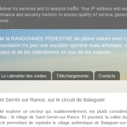
liver its services and to analyze traffic. Your IP address and u
rmance and security metrics to ensure quality of service, gene
buse.
o Tarn
sir de la RANDONNÉE PÉDESTRE de pleine nature avec c
sociation n'a pas une vocation sportive mais artistique, c
otos et de les sélectionner en vue de les exposer.
Le calendrier des sorties
Téléchargements
Contacts
nt Sernin sur Rance, sur le circuit de Balaguier
 explorer un secteur qui, traditionnellement, est plutôt considéré
au : le village de Saint-Sernin-sur-Rance. Et pourtant, la vallée du
e permettant de rejoindre le village authentique de Balaguier-sur-