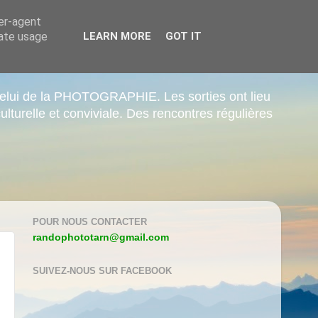
ser-agent
rate usage
LEARN MORE
GOT IT
elui de la PHOTOGRAPHIE. Les sorties ont lieu
ulturelle et conviviale. Des rencontres régulières
POUR NOUS CONTACTER
randophototarn@gmail.com
SUIVEZ-NOUS SUR FACEBOOK