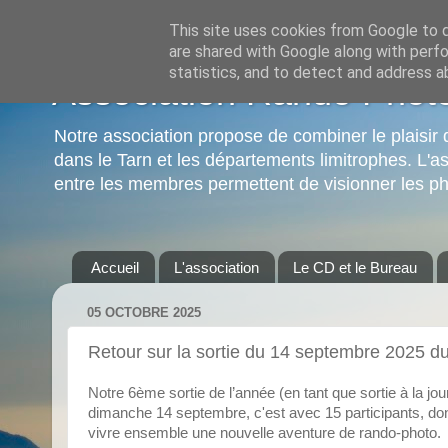
This site uses cookies from Google to de
are shared with Google along with perfo
statistics, and to detect and address a
Association Rando Phot
Notre association propose de combiner le plai
dans le Tarn et les départements limitrophes. L'as
entre les membres permettent de visionner les ph
Accueil
L'association
Le CD et le Bureau
05 OCTOBRE 2025
Retour sur la sortie du 14 septembre 2025 du 
Notre 6ème sortie de l’année (en tant que sortie à la journ
dimanche 14 septembre, c'est avec 15 participants, d
vivre ensemble une nouvelle aventure de rando-photo.