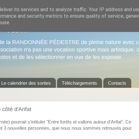
liver its services and to analyze traffic. Your IP address and u
rmance and security metrics to ensure quality of service, gene
buse.
o Tarn
sir de la RANDONNÉE PÉDESTRE de pleine nature avec c
sociation n'a pas une vocation sportive mais artistique, c
otos et de les sélectionner en vue de les exposer.
Le calendrier des sorties
Téléchargements
Contacts
côté d'Arifat
ée) pourrait s'intituler "Entre forêts et vallons autour d'Arifat". Ce
ont 3 nouvelles personnes, que nous nous sommes retrouvés pour